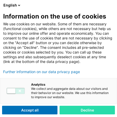
English
Menu
Information on the use of cookies
We use cookies on our website. Some of them are necessary
(functional cookies), while others are not necessary but help us
adesso-service.com
Services
Security & Compliance
to improve our online offer and operate economically. You can
consent to the use of cookies that are not necessary by clicking
Compliance & Information Security
on the "Accept all" button or you can decide otherwise by
clicking on "Decline". The consent includes all pre-selected
Management
cookies or cookies selected by you. You can call up these
Security Management: Höchste Standards für Ihre IT-
settings and also subsequently deselect cookies at any time
(link at the bottom of the data privacy page).
Sicherheit
Further information on our data privacy page
In der digitalen Welt von heute ist IT-Sicherheit kein
Analytics
We collect and aggregate data about our visitors and
optionales Thema mehr – sie ist geschäftskritisch. Mit
their behavior on our website. We use this information
unseren
Security Management Services
schützen wir
to improve our website.
Ihre Infrastruktur, Anwendungen und Daten umfassend
–
proaktiv, rund um die Uhr und zertifiziert
. Dabei
Accept all
Decline
stehen nicht nur technische Bedrohungen im Fokus,