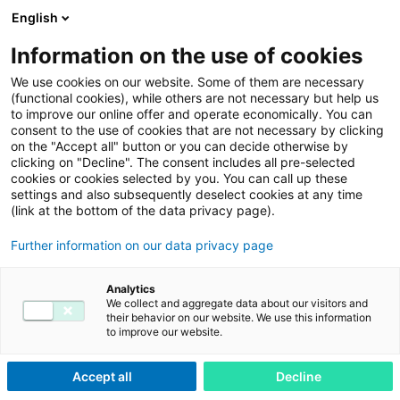
English
Menu
Information on the use of cookies
We use cookies on our website. Some of them are necessary
(functional cookies), while others are not necessary but help us
adesso-service.com
Impressum
to improve our online offer and operate economically. You can
consent to the use of cookies that are not necessary by clicking
Impressum
on the "Accept all" button or you can decide otherwise by
clicking on "Decline". The consent includes all pre-selected
cookies or cookies selected by you. You can call up these
Datenschutz
settings and also subsequently deselect cookies at any time
Impressum
(link at the bottom of the data privacy page).
Further information on our data privacy page
Analytics
adesso as a service GmbH
We collect and aggregate data about our visitors and
Adessoplatz 1
their behavior on our website. We use this information
to improve our website.
44269 Dortmund
Telefon:
+49 231 7000-7000
Accept all
Decline
Telefax:
+49 231 7000-1000